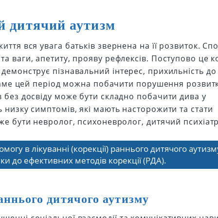
й дитячий аутизм
иття вся увага батьків звернена на її розвиток. Сп
та ваги, апетиту, прояву рефлексів. Поступово це к
 демонструє пізнавальний інтерес, прихильність до
. Саме цей період можна побачити порушення розвитк
в без досвіду може бути складно побачити дива у
ь низку симптомів, які мають насторожити та стати
же бути невролог, психоневролог, дитячий психіатр
огу в лікуванні (корекції) раннього дитячого аутизму
ки до ефективних методів корекції (РДА).
ннього дитячого аутизму