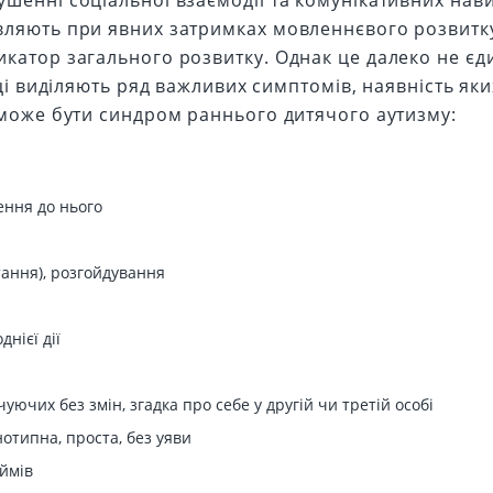
шенні соціальної взаємодії та комунікативних нав
вляють при явних затримках мовленнєвого розвитк
катор загального розвитку. Однак це далеко не єд
вці виділяють ряд важливих симптомів, наявність яки
 може бути синдром раннього дитячого аутизму:
ення до нього
тання), розгойдування
нієї дії
ючих без змін, згадка про себе у другій чи третій особі
днотипна, проста, без уяви
іймів