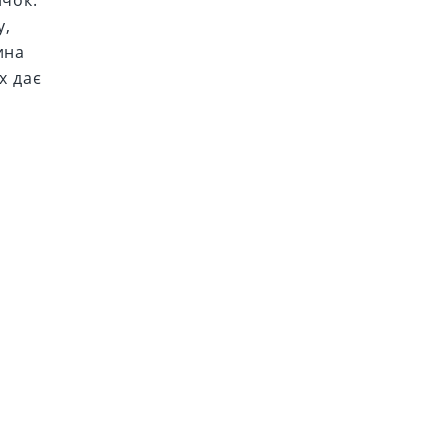
ичок.
у,
ина
х дає