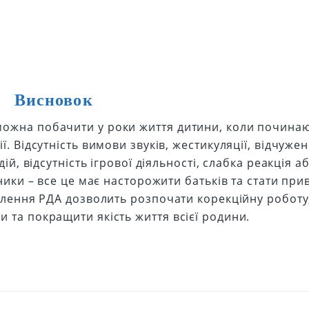
Висновок
ожна побачити у роки життя дитини, коли почина
. Відсутність вимови звуків, жестикуляції, відчужен
ій, відсутність ігрової діяльності, слабка реакція аб
зники – все це має насторожити батьків та стати пр
явлення РДА дозволить розпочати корекційну роботу
 та покращити якість життя всієї родини.