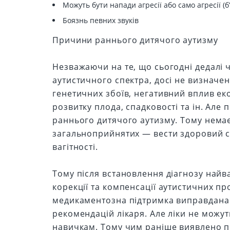
Можуть бути напади агресії або само агресії (б
Боязнь певних звуків
Причини раннього дитячого аутизму
Незважаючи на те, що сьогодні дедалі ч
аутистичного спектра, досі не визначе
генетичних збоїв, негативний вплив ек
розвитку плода, спадковості та ін. Але
раннього дитячого аутизму. Тому немає
загальноприйнятих — вести здоровий сп
вагітності.
Тому після встановлення діагнозу най
корекції та компенсації аутистичних про
медикаментозна підтримка виправдана д
рекомендацій лікаря. Але ліки не можу
навичкам. Тому чим раніше виявлено п