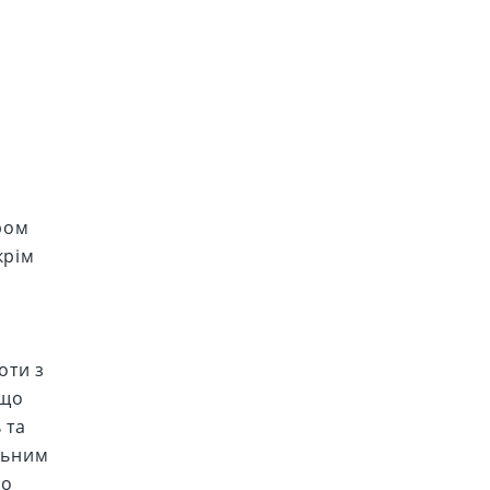
дром
крім
я
оти з
 що
 та
льним
го