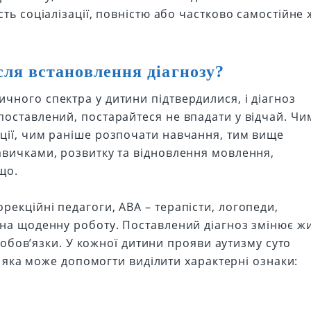
ть соціалізації, повністю або частково самостійне 
сля встановлення діагнозу?
ного спектра у дитини підтвердилися, і діагноз
оставлений, постарайтеся не впадати у відчай. Чи
ції, чим раніше розпочати навчання, тим вище
авичками, розвитку та відновлення мовлення,
що.
екційні педагоги, АВА – терапісти, логопеди,
 на щоденну роботу. Поставлений діагноз змінює ж
а обов’язки. У кожної дитини прояви аутизму суто
я, яка може допомогти виділити характерні ознаки: