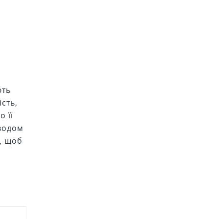
ють
ість,
о її
иводом
, щоб