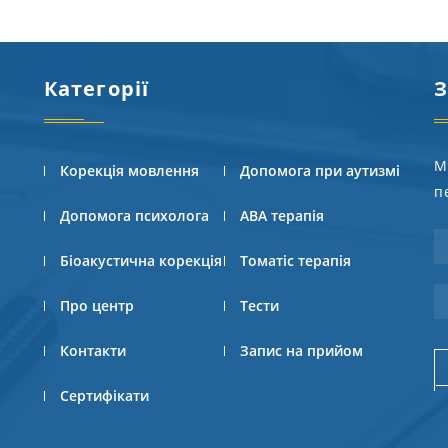
Категорії
З
М
Корекція мовлення
Допомога при аутизмі
п
Допомога психолога
АВА терапія
Біоакустична корекція
Томатіс терапія
Про центр
Тести
Контакти
Запис на прийом
Сертифікати