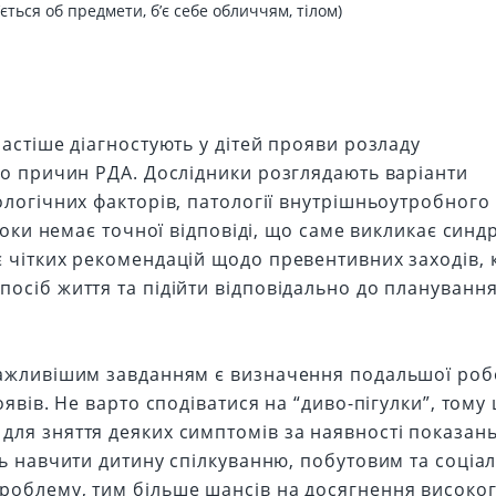
’ється об предмети, б’є себе обличчям, тілом)
астіше діагностують у дітей прояви розладу
но причин РДА. Дослідники розглядають варіанти
ологічних факторів, патології внутрішньоутробного
 поки немає точної відповіді, що саме викликає син
 чітких рекомендацій щодо превентивних заходів, 
осіб життя та підійти відповідально до плануванн
важливішим завданням є визначення подальшої роб
явів. Не варто сподіватися на “диво-пігулки”, тому
ля зняття деяких симптомів за наявності показань
ть навчити дитину спілкуванню, побутовим та соціа
роблему, тим більше шансів на досягнення високо