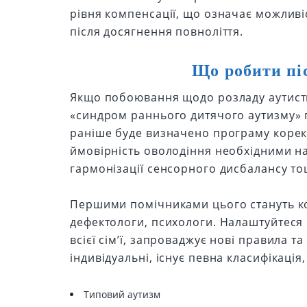
рівня компенсації, що означає можливіс
після досягнення повноліття.
Що робити пі
Якщо побоювання щодо розладу аутистич
«синдром раннього дитячого аутизму» п
раніше буде визначено програму корек
ймовірність оволодіння необхідними н
гармонізації сенсорного дисбалансу то
Першими помічниками цього стануть кор
дефектологи, психологи. Налаштуйтеся
всієї сім’ї, запроваджує нові правила т
індивідуальні, існує певна класифікаці
Типовий аутизм