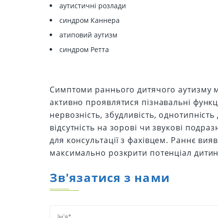
аутистичні розлади
синдром Каннера
атиповий аутизм
синдром Ретта
Симптоми раннього дитячого аутизму м
активно проявлятися пізнавальні функції
нервозність, збудливість, однотипність д
відсутність на зорові чи звукові подра
для консультації з фахівцем. Раннє ви
максимально розкрити потенціал дитини
Зв'язатися з нами