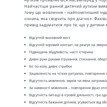
Аутизм проявляється насамперед у пору
Найчастіше ранній дитячий аутизм вия
тому що мовлення – найпомітніший інди
ознака, яка свідчить про діагноз. Фахі
привід задуматися про те, що у дитини
Відсутній вказівний жест
Відсутній зоровий контакт, не реагує на зверн
Підвищена збудливість, часті істерики
Дивні рухи руками (трухання, стискання, обер
Біг по колу, дивні стрибки
Зацикленість на чітких ритуалах, повторення од
Відсутність мовлення, звуків чи явна затримка
За наявності мовлення – повторення фраз оточу
Відсутність імітації в ігровій діяльності, гра о
Відсутність бажання дотиків, усувається від об