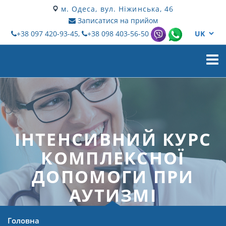
м. Одеса, вул. Ніжинська, 46
Записатися на прийом
+38 097 420-93-45,
+38 098 403-56-50
Мен
ІНТЕНСИВНИЙ КУРС
КОМПЛЕКСНОЇ
ДОПОМОГИ ПРИ
АУТИЗМІ
Головна