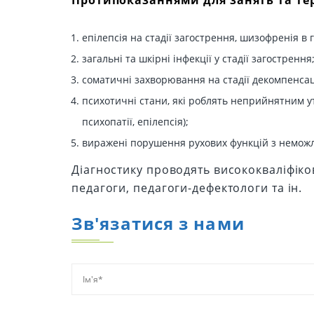
Протипоказаннями для занять та тера
епілепсія на стадії загострення, шизофренія в 
загальні та шкірні інфекції у стадії загострення
соматичні захворювання на стадії декомпенсац
психотичні стани, які роблять неприйнятним у
психопатії, епілепсія);
виражені порушення рухових функцій з немож
Діагностику проводять висококваліфікова
педагоги, педагоги-дефектологи та ін.
Зв'язатися з нами