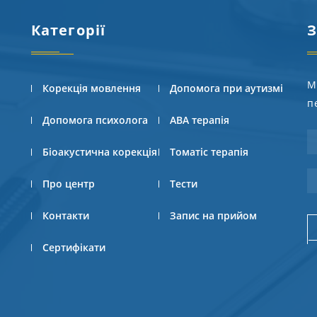
Категорії
З
М
Корекція мовлення
Допомога при аутизмі
п
Допомога психолога
АВА терапія
Біоакустична корекція
Томатіс терапія
Про центр
Тести
Контакти
Запис на прийом
Сертифікати