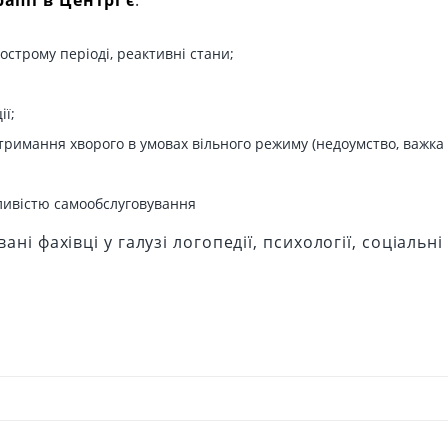
пії в Центрі є
:
гострому періоді, реактивні стани;
;
ії;
тримання хворого в умовах вільного режиму (недоумство, важк
ливістю самообслуговування
ні фахівці у галузі логопедії, психології, соціальні