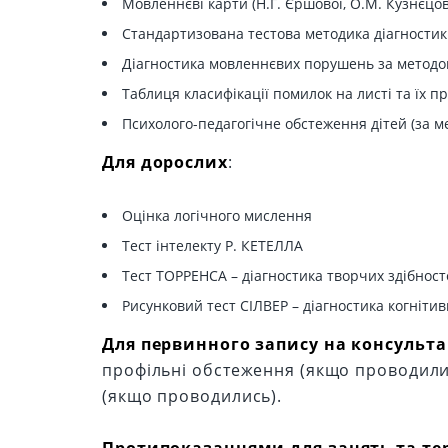
Мовленнєві карти (Н.Г. Єршової, О.М. Кузнєцова
Стандартизована тестова методика діагностик
Діагностика мовленнєвих порушень за методом
Таблиця класифікації помилок на листі та їх п
Психолого-педагогічне обстеження дітей
Для дорослих
:
Оцінка логічного мислення
Тест інтелекту Р. КЕТЕЛЛА
Тест ТОРРЕНСА – діагностика творчих здібнос
Рисунковий тест СІЛВЕР – діагностика когнітив
Для первинного запису на консульта
профільні обстеження (якщо проводилис
(якщо проводились).