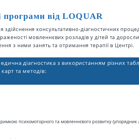
і програми від LOQUAR
я здійснення консультативно-діагностичних процед
аженості мовленнєвих розладів у дітей та доросли
ння з ними занять та отримання терапії в Центрі.
едична діагностика з використанням різних таб
карт та методів:
 затримкою психомоторного та мовленнєвого розвитку (упорядник 