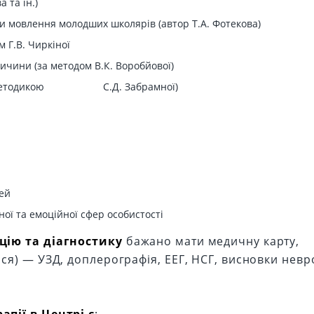
 та ін.)
и мовлення молодших школярів (автор Т.А. Фотекова)
 Г.В. Чиркіної
ричини (за методом В.К. Воробйової)
 (за методикою С.Д. Забрамної)
тей
ної та емоційної сфер особистості
цію та діагностику
бажано мати медичну карту,
я) — УЗД, доплерографія, ЕЕГ, НСГ, висновки невр