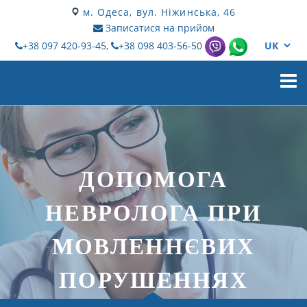
м. Одеса, вул. Ніжинська, 46
Записатися на прийом
+38 097 420-93-45,
+38 098 403-56-50
Мен
ДОПОМОГА
НЕВРОЛОГА ПРИ
МОВЛЕННЄВИХ
ПОРУШЕННЯХ