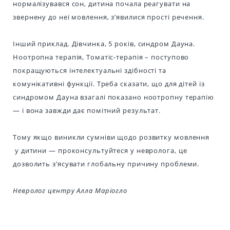
нормалізувався сон, дитина почала реагувати на
звернену до неї мовлення, з’явилися прості речення.
Інший приклад. Дівчинка, 5 років, синдром Дауна.
Ноотропна терапія, Томатіс-терапія – поступово
покращуються інтелектуальні здібності та
комунікативні функції. Треба сказати, що для дітей із
синдромом Дауна взагалі показано ноотропну терапію
— і вона завжди дає помітний результат.
Тому якщо виникли сумніви щодо розвитку мовлення
у дитини — проконсультуйтеся у невролога, це
дозволить з’ясувати глобальну причину проблеми.
Невролог центру Алла Маріогло