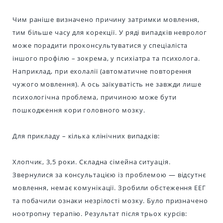
Чим раніше визначено причину затримки мовлення,
тим більше часу для корекції. У ряді випадків невролог
може порадити проконсультуватися у спеціаліста
іншого профілю – зокрема, у психіатра та психолога.
Наприклад, при ехолалії (автоматичне повторення
чужого мовлення). А ось заїкуватість не завжди лише
психологічна проблема, причиною може бути
пошкодження кори головного мозку.
Для прикладу – кілька клінічних випадків:
Хлопчик, 3,5 роки. Складна сімейна ситуація.
Звернулися за консультацією із проблемою — відсутнє
мовлення, немає комунікації. Зробили обстеження ЕЕГ
та побачили ознаки незрілості мозку. Було призначено
ноотропну терапію. Результат після трьох курсів: