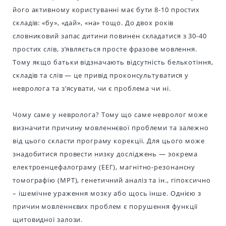
його активному користуванні має бути 8-10 простих
складів: «бу», «дай», «на» тощо. До двох років
словниковий запас дитини повинен складатися з 30-40
простих слів, з’являється просте фразове мовлення.
Тому якщо батьки відзначають відсутність белькотіння,
складів та слів — це привід проконсультуватися у
невролога та з’ясувати, чи є проблема чи ні.
Чому саме у невролога? Тому що саме невролог може
визначити причину мовленнєвої проблеми та залежно
від цього скласти програму корекції. Для цього може
знадобитися провести низку досліджень — зокрема
електроенцефалограму (ЕЕГ), магнітно-резонансну
томографію (МРТ), генетичний аналіз та ін., гіпоксично
– ішемічне ураження мозку або щось інше. Однією з
причин мовленнєвих проблем є порушення функції
щитовидної залози.