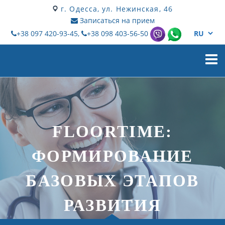
г. Одесса, ул. Нежинская, 46
Записаться на прием
+38 097 420-93-45,
+38 098 403-56-50
Мен
FLOORTIME:
ФОРМИРОВАНИЕ
БАЗОВЫХ ЭТАПОВ
РАЗВИТИЯ